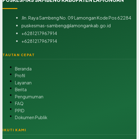
Jln. Raya Sambeng No. 09 Lamongan Kode Pos 62284
puskesmas-sambeng@lamongankab.go.id
+6281217967914
+6281217967914
TAUTAN CEPAT
Beranda
Profil
Layanan
Berita
Pengumuman
FAQ
PPID
Dokumen Publik
IKUTI KAMI