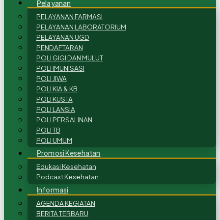
Pelayanan
PELAYANAN FARMASI
PELAYANAN LABORATORIUM
PELAYANAN UGD
PENDAFTARAN
POLI GIGI DAN MULUT
POLI IMUNISASI
POLI JIWA
POLI KIA & KB
POLI KUSTA
POLI LANSIA
POLI PERSALINAN
POLI TB
POLI UMUM
Promosi Kesehatan
Edukasi Kesehatan
Podcast Kesehatan
Informasi
AGENDA KEGIATAN
BERITA TERBARU