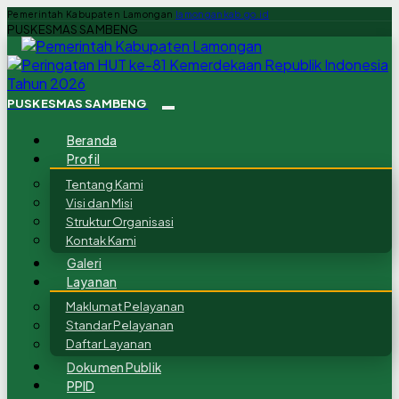
Pemerintah Kabupaten Lamongan
lamongankab.go.id
PUSKESMAS SAMBENG
PUSKESMAS SAMBENG
Beranda
Profil
Tentang Kami
Visi dan Misi
Struktur Organisasi
Kontak Kami
Galeri
Layanan
Maklumat Pelayanan
Standar Pelayanan
Daftar Layanan
Dokumen Publik
PPID