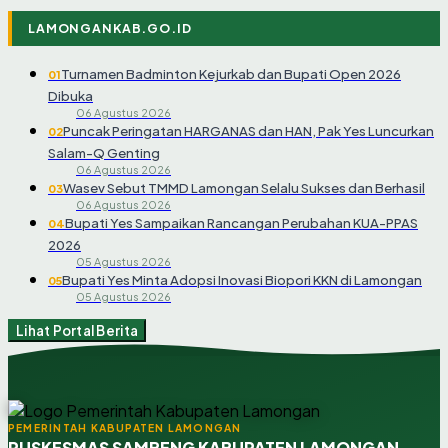
LAMONGANKAB.GO.ID
Turnamen Badminton Kejurkab dan Bupati Open 2026
01
Dibuka
06 Agustus 2026
Puncak Peringatan HARGANAS dan HAN, Pak Yes Luncurkan
02
Salam-Q Genting
06 Agustus 2026
Wasev Sebut TMMD Lamongan Selalu Sukses dan Berhasil
03
06 Agustus 2026
Bupati Yes Sampaikan Rancangan Perubahan KUA-PPAS
04
2026
05 Agustus 2026
Bupati Yes Minta Adopsi Inovasi Biopori KKN di Lamongan
05
05 Agustus 2026
Lihat Portal Berita
PEMERINTAH KABUPATEN LAMONGAN
PUSKESMAS SAMBENG KABUPATEN LAMONGAN